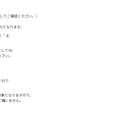
してご確認ください。）
ールとなります。
” を
きましては、
ださい。
すので
対象となりますの
で、
て構いません。