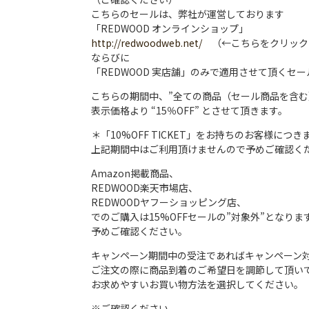
こちらのセールは、弊社が運営しております
「REDWOOD オンラインショップ」
http://redwoodweb.net/
（←こちらをクリック
ならびに
「REDWOOD 実店舗」のみで適用させて頂くセ
こちらの期間中、”全ての商品（セール商品を含む）
表示価格より “15％OFF” とさせて頂きます。
＊「10%OFF TICKET」をお持ちのお客様につ
上記期間中はご利用頂けませんので予めご確認く
Amazon掲載商品、
REDWOOD楽天市場店、
REDWOODヤフーショッピング店、
でのご購入は15%OFFセールの”対象外”となりま
予めご確認ください。
キャンペーン期間中の受注であればキャンペーン
ご注文の際に商品到着のご希望日を調節して頂い
お求めやすいお買い物方法を選択してください。
※ご確認ください。