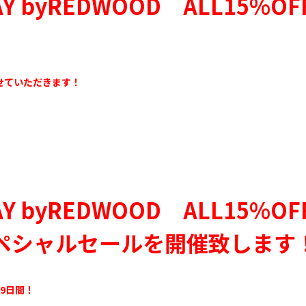
DAY byREDWOOD ALL15%O
せていただきます！
DAY byREDWOOD ALL15%O
 スペシャルセールを開催致します
9
日間！